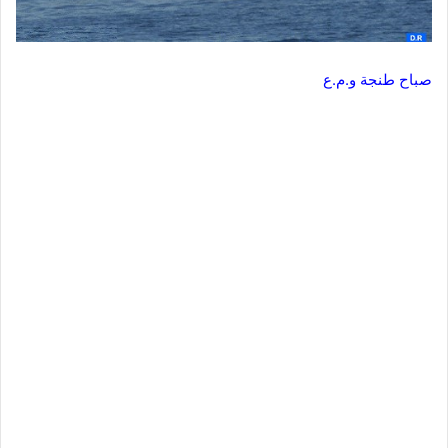
صباح طنجة و.م.ع