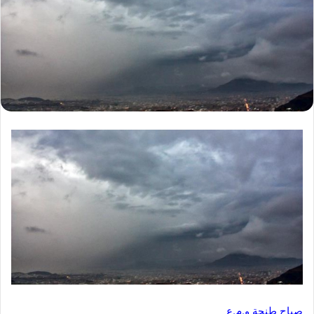
صباح طنجة و.م.ع