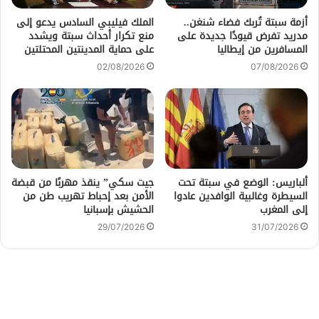
أزمة سبتة تُربك فضاء شنغن..
الملك فيليبي السادس يدعو إلى
مدريد تفرض قيودًا جديدة على
منع تكرار أحداث سبتة ويشدد
المسافرين من إيطاليا
على حماية المدينتين المحتلتين
02/08/2026
07/08/2026
ألباريس: الوضع في سبتة تحت
جيت سكي” ينقذ مهربًا من قبضة
السيطرة وغالبية الوافدين عادوا
الأمن بعد إحباط تهريب طن من
إلى المغرب
الحشيش بإسبانيا
29/07/2026
31/07/2026