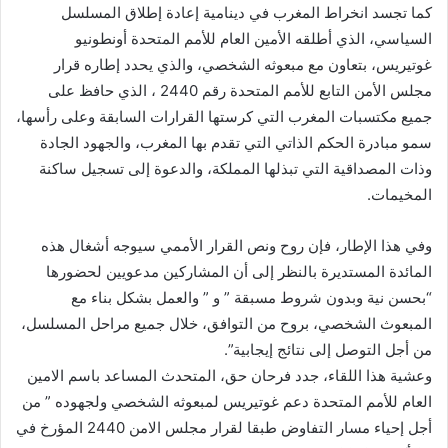
كما تجسد انخراط المغرب في دينامية إعادة إطلاق المسلسل
السياسي، الذي أطلقه الأمين العام للأمم المتحدة أونطونيو
غوتيريس، بتعاون مع مبعوثه الشخصي، والذي يحدد إطاره قرار
مجلس الأمن التابع للأمم المتحدة رقم 2440 ، الذي حافظ على
جميع مكتسبات المغرب التي كرستها القرارات السابقة وعلى رأسها،
سمو مبادرة الحكم الذاتي التي تقدم بها المغرب، والجهود الجادة
وذات المصداقية التي تبذلها المملكة، والدعوة إلى تسجيل ساكنة
المخيمات.
وفي هذا الإطار، فإن روح ونص القرار الأممي سيوجه أشغال هذه
المائدة المستديرة بالنظر إلى أن المشاركين مدعويين لحضورها
“بحسن نية وبدون شروط مسبقة ” و ” والعمل بشكل بناء مع
المبعوث الشخصي، بروح من التوافق، خلال جميع مراحل المسلسل،
من أجل التوصل إلى نتائج إيجابية”.
وعشية هذا اللقاء، جدد فرحان حق، المتحدث المساعد باسم الامين
العام للأمم المتحدة دعم غوتيريس لمبعوثه الشخصي ولجهوده ” من
أجل إحياء مسار التفاوض طبقا لقرار مجلس الامن 2440 المؤرخ في