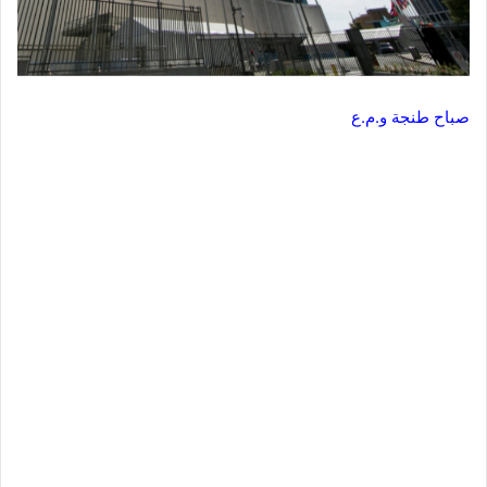
صباح طنجة و.م.ع