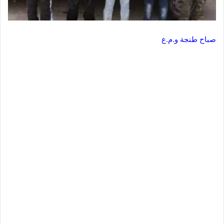
صباح طنجة و.م.ع