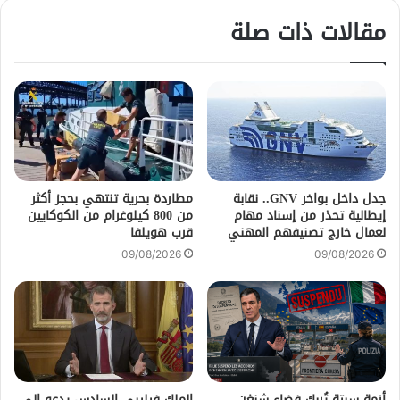
مقالات ذات صلة
جدل داخل بواخر GNV.. نقابة
مطاردة بحرية تنتهي بحجز أكثر
إيطالية تحذر من إسناد مهام
من 800 كيلوغرام من الكوكايين
لعمال خارج تصنيفهم المهني
قرب هويلفا
09/08/2026
09/08/2026
أزمة سبتة تُربك فضاء شنغن..
الملك فيليبي السادس يدعو إلى