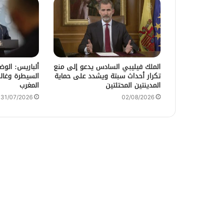
الملك فيليبي السادس يدعو إلى منع
ألباريس: الو
تكرار أحداث سبتة ويشدد على حماية
السيطرة وغالب
المدينتين المحتلتين
المغرب
31/07/2026
02/08/2026