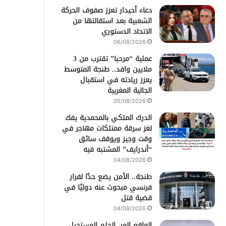
دعاء أحيدار تعزز صفوف الحركة
الشعبية بعد استقالتها من
الاتحاد الدستوري
06/08/2026
عملية “مرحبا” تقترب من 3
ملايين وافد.. طنجة المتوسط
يعزز ريادته في استقبال
الجالية المغربية
05/08/2026
الدرك الملكي بالمحمدية يفك
لغز سرقة ممتلكات مهاجر في
وقت وجيز ويوقف سائق
“أندرايف” المشتبه فيه
04/08/2026
طنجة.. الأمن يضع حدًا لفرار
فرنسي مبحوث عنه دوليًا في
قضية قتل
04/08/2026
الواقع المر، الحلم المستحيل