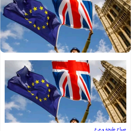
صباح طنجة و.م.ع