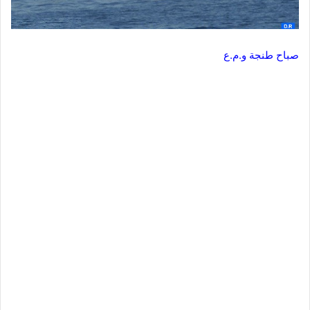
صباح طنجة و.م.ع