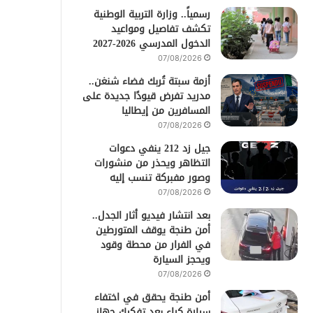
رسمياً.. وزارة التربية الوطنية
تكشف تفاصيل ومواعيد
الدخول المدرسي 2026-2027
07/08/2026
أزمة سبتة تُربك فضاء شنغن..
مدريد تفرض قيودًا جديدة على
المسافرين من إيطاليا
07/08/2026
جيل زد 212 ينفي دعوات
التظاهر ويحذر من منشورات
وصور مفبركة تنسب إليه
07/08/2026
بعد انتشار فيديو أثار الجدل..
أمن طنجة يوقف المتورطين
في الفرار من محطة وقود
ويحجز السيارة
07/08/2026
أمن طنجة يحقق في اختفاء
سيارة كراء بعد تفكيك جهاز