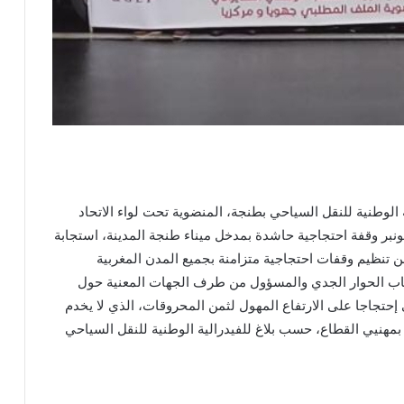
لوطنية للنقل السياحي بطنجة، المنضوية تحت لواء الاتحاد
ام للمقاولات والمهن بالمغرب، اليوم الخميس، 22 نونبر وقفة احتجاجية حاشدة بمدخل ميناء طنجة المدينة، استجابة
ن تنظيم وقفات احتجاجية متزامنة بجميع المدن المغربية
ياب الحوار الجدي والمسؤول من طرف الجهات المعنية حول
ي إحتجاجا على الارتفاع المهول لثمن المحروقات، الذي لا يخدم
بمهنيي القطاع، حسب بلاغ للفيدرالية الوطنية للنقل السياحي