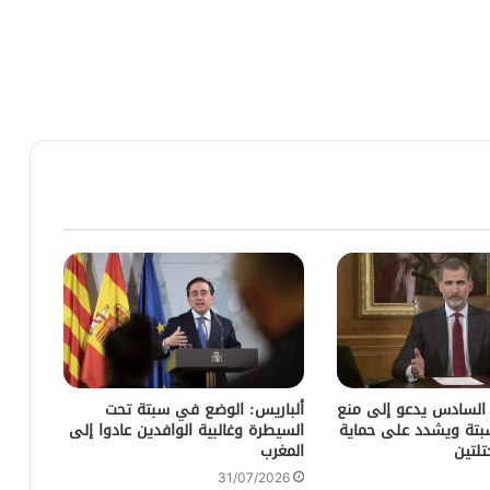
 السادس يدعو إلى منع
ألباريس: الوضع في سبتة تحت
سبتة ويشدد على حماية
السيطرة وغالبية الوافدين عادوا إلى
تلتين
المغرب
31/07/2026