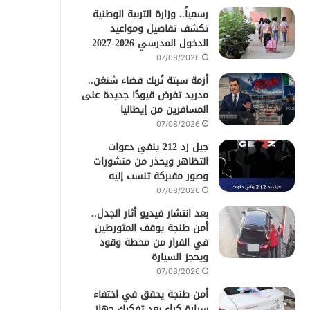
رسمياً.. وزارة التربية الوطنية
تكشف تفاصيل ومواعيد
الدخول المدرسي 2026-2027
07/08/2026
أزمة سبتة تُربك فضاء شنغن..
مدريد تفرض قيودًا جديدة على
المسافرين من إيطاليا
07/08/2026
جيل زد 212 ينفي دعوات
التظاهر ويحذر من منشورات
وصور مفبركة تنسب إليه
07/08/2026
بعد انتشار فيديو أثار الجدل..
أمن طنجة يوقف المتورطين
في الفرار من محطة وقود
ويحجز السيارة
07/08/2026
أمن طنجة يحقق في اختفاء
سيارة كراء بعد تفكيك جهاز