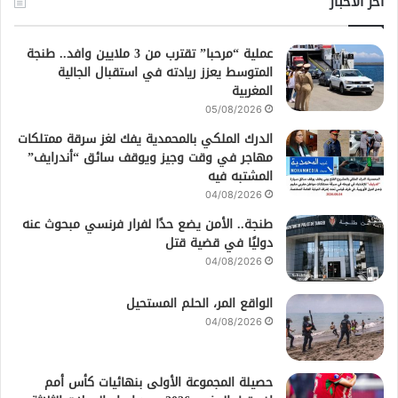
أخر الأخبار
عملية “مرحبا” تقترب من 3 ملايين وافد.. طنجة
المتوسط يعزز ريادته في استقبال الجالية
المغربية
05/08/2026
الدرك الملكي بالمحمدية يفك لغز سرقة ممتلكات
مهاجر في وقت وجيز ويوقف سائق “أندرايف”
المشتبه فيه
04/08/2026
طنجة.. الأمن يضع حدًا لفرار فرنسي مبحوث عنه
دوليًا في قضية قتل
04/08/2026
الواقع المر، الحلم المستحيل
04/08/2026
حصيلة المجموعة الأولى بنهائيات كأس أمم