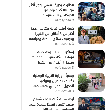
مطاردة بحرية تنتهي بحجز أكثر
من 800 كيلوغرام من
الكوكايين قرب هويلفا
09/08/2026
ضربة أمنية قوية بكتامة…حجز
أكثر من 5 أطنان من الشيرا
وتوقيف سائق شاحنة ومرافقه
09/08/2026
إساكن.. الدرك يوجه ضربة
قوية لشبكة تهريب المخدرات
ويحجز 7 أطنان من الشيرا
09/08/2026
رسمياً.. وزارة التربية الوطنية
تكشف تفاصيل ومواعيد
الدخول المدرسي 2026-2027
07/08/2026
أزمة سبتة تُربك فضاء شنغن..
مدريد تفرض قيودًا جديدة على
المسافرين من إيطاليا