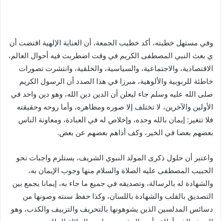
وفي مستهل خطبته، أكد خطيب الجمعة، أن العناية الإلهية اقتضت أن
ي بعث النبي المصطفى الكريم في وقت اضطربت فيه أحوال العالم،
الاقتصادية، والاجتماعية، والسياسية، والخلقية، وانتشرت تصورات
خاطئة للربوبية والألوهية، مبرزا في هذا الصدد أن الرسول الكريم
صلى الله عليه وسلم جاء ليعلن أن الدين دين الله، وهو دين واحد في
الأولين والآخرين، لا تختلف إلا صوره ومظاهره، وأما روحه وحقيقته
فلا تتغير: إيمان بالله وحده، وإخلاص له في العبادة، ومعاونة الناس
بعضهم بعضا في الخير، وكف أذاهم بعضهم عن بعض.
واعتبر أن حلول ذكرى المولد النبوي الشريف، يستلزم واجبات نحو
الحبيب المصطفى عليه الصلاة والسلام منها وجوب الإيمان به،
والشهادة له بالرسالة، وتصديقه في جميع ما جاء به، إيمانا يجمع بين
التصديق بالقلب والشهادة باللسان، وكذا حفظ سنته وصونها من
دسائس المدلسين الذين يشوهونها بالتحريف والتزييف والكذب، وهو