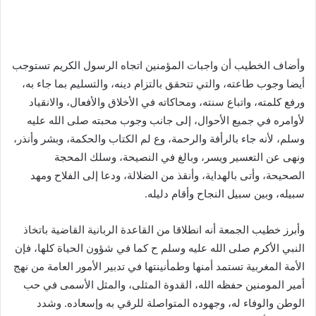
وأضاف الخطيب أن واجبات المؤمنين اتجاه الرسول الكريم تستوجب
أيضا وجوب طاعته، والتي تتحقق بالتزام دينه، والتسليم بما جاء به،
ورفع كلمته، واتباع سنته، ومحاكاته في الأخلاق والأفعال، والانقياد
لأوامره في جميع الأحوال، إلى جانب وجوب محبته صلى الله عليه
وسلم، لأنه جاء بالرأفة والرحمة، وع لم الكتاب والحكمة، وبشر وأنذر،
ونهى عن التعسير ويسر، وبالغ في النصيحة، وسلك المحجة
الصحيحة، وأتى بالهداية، وأنقذ من الضلالة، ودعا إلى الفلاح ومهد
سبيله، وبين سبيل النجاح وأقام دليله.
وأبرز خطيب الجمعة أنه انطلاقا من القاعدة الربانية القاضية باتخاذ
النبي الأكرم صلى الله عليه وسلم ح كما في شؤون الحياة كلها، فإن
الأمة المغربية تستمد أمنها وطمأنينتها في تدبير الأمور العامة من نهج
أمير المومنين حفظه الله، القدوة المثلى، والمثل الأسمى في حب
الوطن والوفاء له، وجهوده المتواصلة للرقي به وإسعاده. وشدد