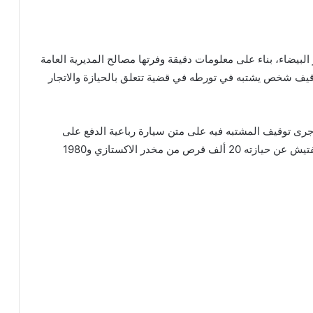
البيضاء، بناء على معلومات دقيقة وفرتها مصالح المديرية العامة
ني، مساء الأربعاء 14 نونبر، من توقيف شخص يشتبه في تورطه في قضية تتعلق بالحيازة والاتجار
ه جرى توقيف المشتبه فيه على متن سيارة رباعية الدفع على
مستوى مدينة المحمدية، وذلك بعدما كشفت عملية التفتيش عن حيازته 20 ألف قرص من مخدر الاكستازي و1980