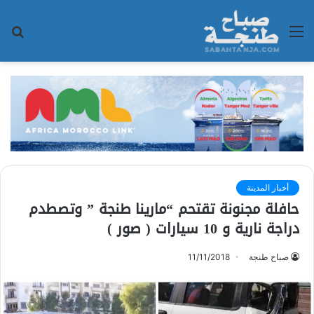
القائمة
بح
عن
أخبار المدينة
حافلة مجنونة تقتحم “مارينا طنجة ” وتصطدم
دراجة نارية و 10 سيارات ( صور )
صباح طنجة
11/11/2018