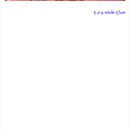
صباح طنجة و.م.ع