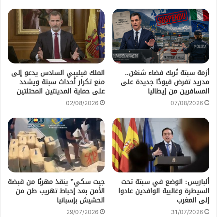
أزمة سبتة تُربك فضاء شنغن..
الملك فيليبي السادس يدعو إلى
مدريد تفرض قيودًا جديدة على
منع تكرار أحداث سبتة ويشدد
المسافرين من إيطاليا
على حماية المدينتين المحتلتين
02/08/2026
07/08/2026
ألباريس: الوضع في سبتة تحت
جيت سكي” ينقذ مهربًا من قبضة
السيطرة وغالبية الوافدين عادوا
الأمن بعد إحباط تهريب طن من
إلى المغرب
الحشيش بإسبانيا
29/07/2026
31/07/2026