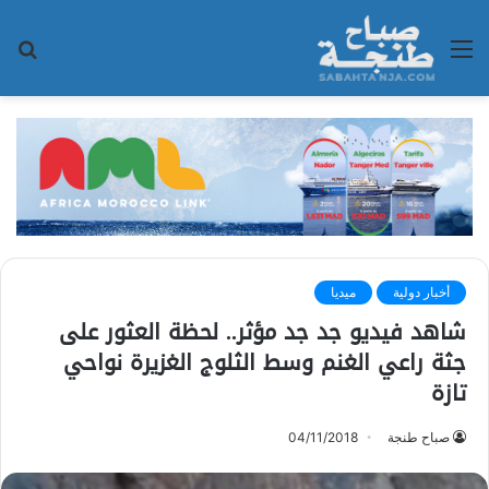
القائمة
بح
عن
أخبار دولية
ميديا
شاهد فيديو جد جد مؤثر.. لحظة العثور على
جثة راعي الغنم وسط الثلوج الغزيرة نواحي
تازة
صباح طنجة
04/11/2018