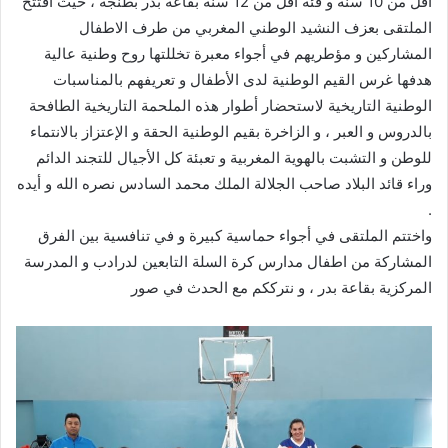
اقل من 10 سنة و فئة اقل من 12 سنة بقاعة بدر بطنجة ، حيث افتتح
الملتقى بعزف النشيد الوطني المغربي من طرف الاطفال
المشاركين و مؤطريهم في أجواء معبرة تخللتها روح وطنية عالية
هدفها غرس القيم الوطنية لدى الأطفال و تعريفهم بالمناسبات
الوطنية التاريخية لاستحضار أطوار هذه الملحمة التاريخية الطافحة
بالدروس و العبر ، و الزاخرة بقيم الوطنية الحقة و الإعتزاز بالانتماء
للوطن و التشبت بالهوية المغربية و تعبئة كل الأجيال للتجند الدائم
وراء قائد البلاد صاحب الجلالة الملك محمد السادس نصره الله و أيده
.
واختتم الملتقى في أجواء حماسية كبيرة و في تنافسية بين الفرق
المشاركة من اطفال مدارس كرة السلة التابعين لدرادب و المدرسة
المركزية بقاعة بدر ، و نترككم مع الحدث في صور