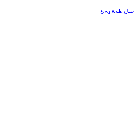
صباح طنجة و.م.ع