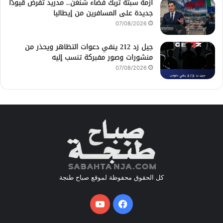
أزمة سبتة تُربك فضاء شنغن.. مدريد تفرض قيودًا
جديدة على المسافرين من إيطاليا
07/08/2026
جيل زد 212 ينفي دعوات التظاهر ويحذر من
منشورات وصور مفبركة تنسب إليه
07/08/2026
كل الحقوق محفوظة لموقع صباح طنجة
فيسبوك
يوتيوب