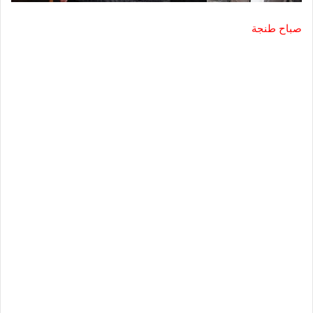
صباح طنجة