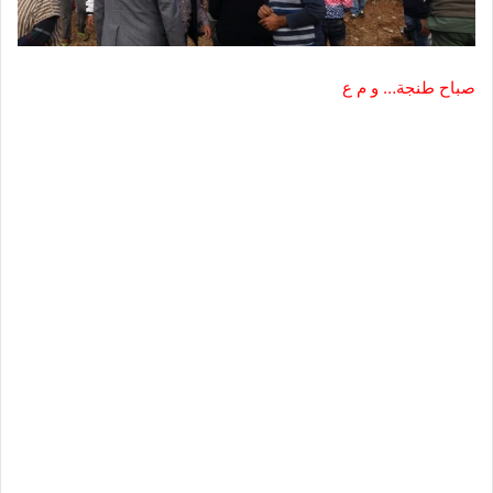
صباح طنجة… و م ع