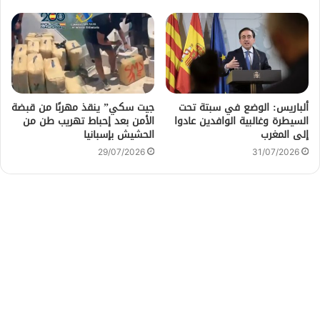
ألباريس: الوضع في سبتة تحت
جيت سكي” ينقذ مهربًا من قبضة
السيطرة وغالبية الوافدين عادوا
الأمن بعد إحباط تهريب طن من
إلى المغرب
الحشيش بإسبانيا
29/07/2026
31/07/2026