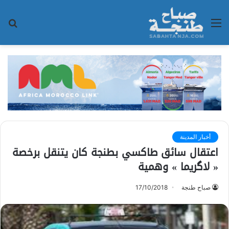
القائمة
بح
عن
أخبار المدينة
اعتقال سائق طاكسي بطنجة كان يتنقل برخصة
« لاگريما » وهمية
صباح طنجة
17/10/2018