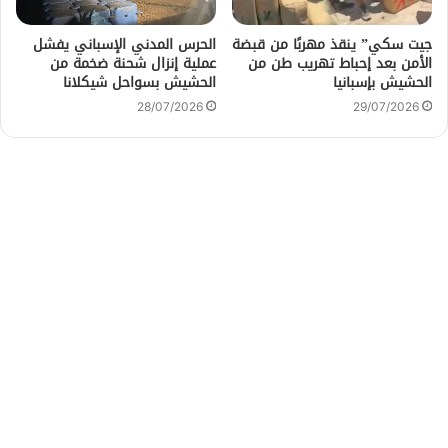
جيت سكي” ينقذ مهربًا من قبضة
الحرس المدني الإسباني يفشل
الأمن بعد إحباط تهريب طن من
عملية إنزال شحنة ضخمة من
الحشيش بإسبانيا
الحشيش بسواحل شيكلانا
28/07/2026
29/07/2026