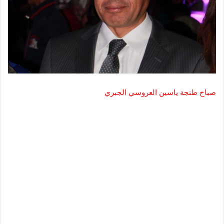
صباح طنجة ياسين العروسي الجبري