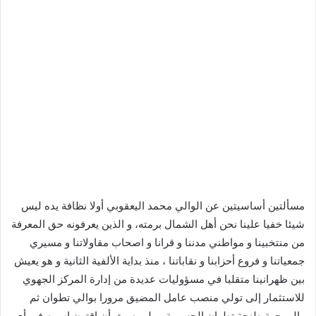
مسألتين أساسيتين عن الوالي محمد اليعقوبي أولا نظافة يده ليس
شيئا خفيا علينا نحن أهل الشمال برمته، و الذين يعرفونه حق المعرفة
من منتخبينا و مواطني مدننا و قرانا و اصحاب مقاولاتنا و مسيري
جمعياتنا و فروع أحزابنا و نقاباتنا ، منذ بداية الألفية الثانية و هو يعيش
بين ظهرانينا متقلبا في مسؤوليات عديدة من إدارة المركز الجهوي
للاستثمار إلى تولي منصب عامل المضيق مرورا بوالي تطوان ثم
والي جهة طنجة تطوان الحسيمة، و لم يسبق أن اقترن اسمه في أي