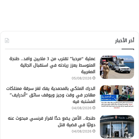
أخر الأخبار
عملية “مرحبا” تقترب من 3 ملايين وافد.. طنجة
المتوسط يعزز ريادته في استقبال الجالية
المغربية
05/08/2026
الدرك الملكي بالمحمدية يفك لغز سرقة ممتلكات
مهاجر في وقت وجيز ويوقف سائق “أندرايف”
المشتبه فيه
04/08/2026
طنجة.. الأمن يضع حدًا لفرار فرنسي مبحوث عنه
دوليًا في قضية قتل
04/08/2026