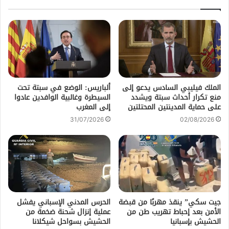
الملك فيليبي السادس يدعو إلى
ألباريس: الوضع في سبتة تحت
منع تكرار أحداث سبتة ويشدد
السيطرة وغالبية الوافدين عادوا
على حماية المدينتين المحتلتين
إلى المغرب
31/07/2026
02/08/2026
جيت سكي” ينقذ مهربًا من قبضة
الحرس المدني الإسباني يفشل
الأمن بعد إحباط تهريب طن من
عملية إنزال شحنة ضخمة من
الحشيش بإسبانيا
الحشيش بسواحل شيكلانا