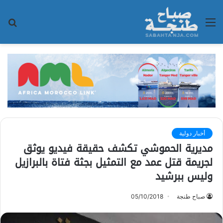
القائمة
بح
عن
أخبار دولية
مديرية الحموشي تكشف حقيقة فيديو يوثق
لجريمة قتل عمد مع التمثيل بجثة فتاة بالبرازيل
وليس ببرشيد
صباح طنجة
05/10/2018