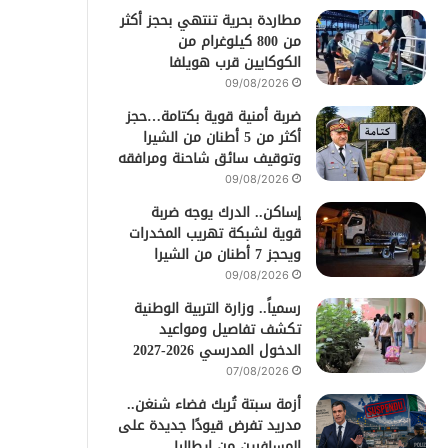
مطاردة بحرية تنتهي بحجز أكثر
من 800 كيلوغرام من
الكوكايين قرب هويلفا
09/08/2026
ضربة أمنية قوية بكتامة…حجز
أكثر من 5 أطنان من الشيرا
وتوقيف سائق شاحنة ومرافقه
09/08/2026
إساكن.. الدرك يوجه ضربة
قوية لشبكة تهريب المخدرات
ويحجز 7 أطنان من الشيرا
09/08/2026
رسمياً.. وزارة التربية الوطنية
تكشف تفاصيل ومواعيد
الدخول المدرسي 2026-2027
07/08/2026
أزمة سبتة تُربك فضاء شنغن..
مدريد تفرض قيودًا جديدة على
المسافرين من إيطاليا