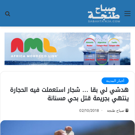
القائمة
بح
عن
أخبار المدينة
هدشي لي بقا … شجار استعملت فيه الحجارة
ينتهي بجريمة قتل بحي مسنانة
صباح طنجة
02/10/2018