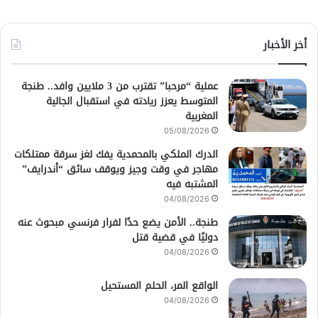
أخر الأخبار
عملية “مرحبا” تقترب من 3 ملايين وافد.. طنجة
المتوسط يعزز ريادته في استقبال الجالية
المغربية
05/08/2026
الدرك الملكي بالمحمدية يفك لغز سرقة ممتلكات
مهاجر في وقت وجيز ويوقف سائق “أندرايف”
المشتبه فيه
04/08/2026
طنجة.. الأمن يضع حدًا لفرار فرنسي مبحوث عنه
دوليًا في قضية قتل
04/08/2026
الواقع المر، الحلم المستحيل
04/08/2026