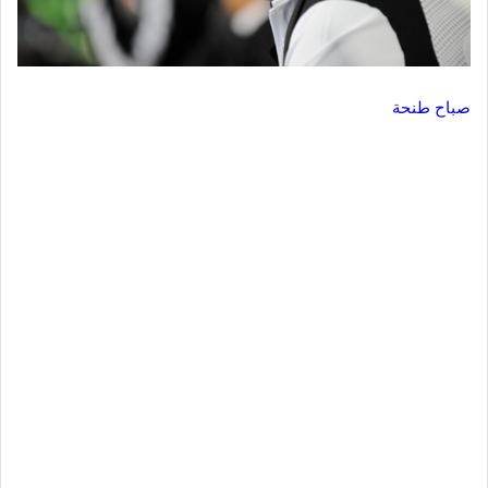
صباح طنحة