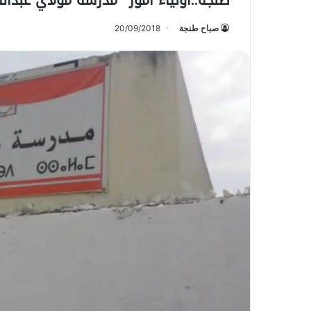
طنجة..أولياء أمور “مدرسة مولاي عبدال
صباح طنجة
20/09/2018