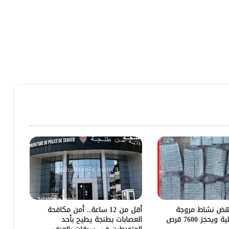
هض نشاط مروجة
أقل من 12 ساعة.. أمن مكافحة
للمؤثرات العقلية ويحجز 7600 قرص
العصابات بطنجة يطيح بأحد