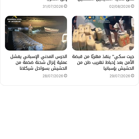
31/07/2026
02/08/2026
جيت سكي” ينقذ مهربًا من قبضة
الحرس المدني الإسباني يفشل
الأمن بعد إحباط تهريب طن من
عملية إنزال شحنة ضخمة من
الحشيش بإسبانيا
الحشيش بسواحل شيكلانا
28/07/2026
29/07/2026