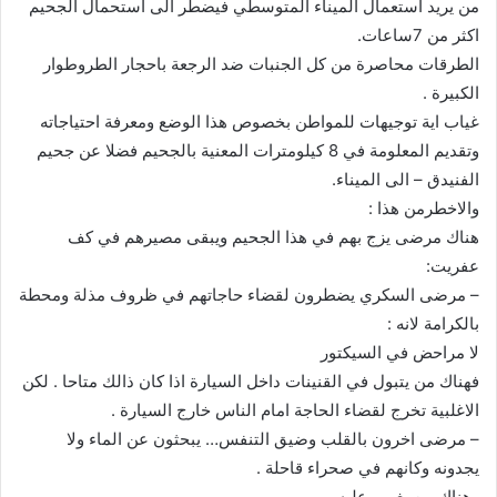
من يريد استعمال الميناء المتوسطي فيضطر الى استحمال الجحيم
اكثر من 7ساعات.
الطرقات محاصرة من كل الجنبات ضد الرجعة باحجار الطروطوار
الكبيرة .
غياب اية توجيهات للمواطن بخصوص هذا الوضع ومعرفة احتياجاته
وتقديم المعلومة في 8 كيلومترات المعنية بالجحيم فضلا عن جحيم
الفنيدق – الى الميناء.
والاخطرمن هذا :
هناك مرضى يزج بهم في هذا الجحيم ويبقى مصيرهم في كف
عفريت:
– مرضى السكري يضطرون لقضاء حاجاتهم في ظروف مذلة ومحطة
بالكرامة لانه :
لا مراحض في السيكتور
فهناك من يتبول في القنينات داخل السيارة اذا كان ذالك متاحا . لكن
الاغلبية تخرج لقضاء الحاجة امام الناس خارج السيارة .
– مرضى اخرون بالقلب وضيق التنفس… يبحثون عن الماء ولا
يجدونه وكانهم في صحراء قاحلة .
وهناك من يغمى عليه.