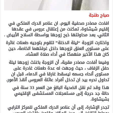
صباح طنجة
افادت مصادر صحفية اليوم، ان عناصر الدرك الملكي في
إقليم شيشاوة، تمكنت من إعتقال عروس في عقدها
الثاني، بعد محاولتها ذبح زوجها بواسطة السلاح الأبيض .
واختارت الزوجة “ليلة الدخلة” لتقوم بتوجيه طعنات غائرة
على مستوى العنق لزوجها داخل غرفتهما الخاصة، حين
كان هذا الأخير منهمكا في أداء صلاة العشاء.
وفيما أفادت مصادر مقربة، أن الزوجة باغتث زوجها ليلة
حفل الزفاف ، حيث وجهت له عدة طعنات غادرة على
مستوى أنحاء جسمه ليسقط غارقا في الدماء، قبل ان
تحاول نحره بيد ان تدخل أفراد عائلة العروس أنقذ الأمور.
هذا وقد تم نقل الضحية البالغ من العمر 33 سنة في
حالة جد حرجة إلى مستعجلات المستشفى الإقليمي
بشيشاوة.
تجدر الإشارة، إلى أن عناصر الدرك الملكي للمركز الترابي
بمجاط انتقلت إلى عين المكان وقامت بإقتياد العروس