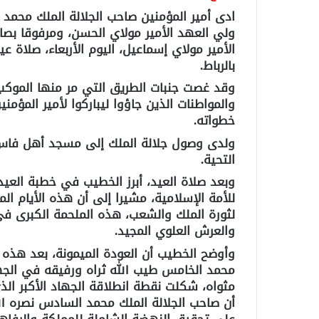
ادى أمير المؤمنين صاحب الجلالة الملك محمد
ولي العهد الأمير مولاي الحسن، ومرفوقا بص
الأمير مولاي إسماعيل، اليوم الأربعاء، صلاة
بالرباط.
وقد غصت جنبات الطريق التي مر منها الموك
والمواطنات الذين جاؤوا ليباركوا لأمير المؤمني
خطواته.
ولدى وصول جلالة الملك إلى مسجد أهل فاس
التحية.
وبعد صلاة العيد، أبرز الخطيب في خطبة العيد
لثورة الملك والشعب، هذه الملحمة الكبرى في
والعرش العلوي المجيد.
وأوضح الخطيب أن العودة الميمونة، بعد هذه ا
محمد الخامس طيب الله ثراه ورفيقه في الجهاد
مثواه، شكلت نقطة انطلاقة الجهاد الأكبر الذي
أن صاحب الجلالة الملك محمد السادس نصره ال
على تحقيق النهضة الشاملة للمملكة والرفاه