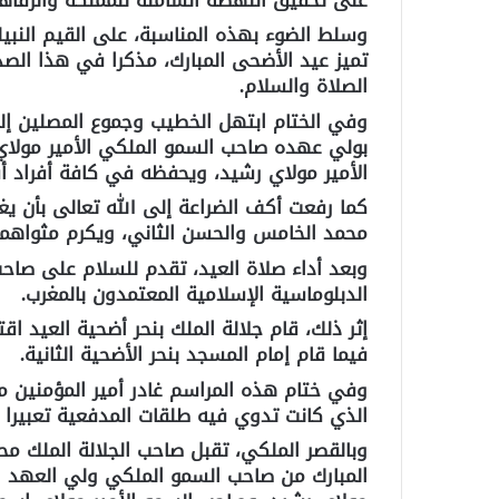
وسلط الضوء بهذه المناسبة، على القيم النبيلة
تميز عيد الأضحى المبارك، مذكرا في هذا الصد
الصلاة والسلام.
وفي الختام ابتهل الخطيب وجموع المصلين إلى 
بولي عهده صاحب السمو الملكي الأمير مول
الأمير مولاي رشيد، ويحفظه في كافة أفراد أس
كما رفعت أكف الضراعة إلى الله تعالى بأن ي
محمد الخامس والحسن الثاني، ويكرم مثواهما،
وبعد أداء صلاة العيد، تقدم للسلام على صاحب 
الدبلوماسية الإسلامية المعتمدون بالمغرب.
إثر ذلك، قام جلالة الملك بنحر أضحية العيد 
فيما قام إمام المسجد بنحر الأضحية الثانية.
وفي ختام هذه المراسم غادر أمير المؤمنين 
الذي كانت تدوي فيه طلقات المدفعية تعبيرا ع
وبالقصر الملكي، تقبل صاحب الجلالة الملك مح
المبارك من صاحب السمو الملكي ولي العهد ال