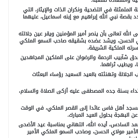
 المتمثلة في التضحية ونكران الذات والإيثار، التي
د بقصة نبي الله إبراهيم مع إبنه اسماعيل، عليهما
الله تعالى بأن ينصر أمير المؤمنين ويقر عين جلالته
اي الحسن، ويشد عضده بشقيقه صاحب السمو الملكي
رته الملكية الشريفة.
غدق شآبيب الرحمة والرضوان على الملكين المجاهدين
 ويطيب ثراهما.
الجلالة وتهنئته بالعيد السعيد رؤساء البعثات
اقتداء بسنة جده المصطفى عليه أزكى الصلاة والسلام،
مسجد أهل فاس عائدا إلى القصر الملكي، في الوقت
ن البهجة بحلول العيد المبارك.
مد السادس، أيده الله، التهاني بمناسبة عيد الأضحى
أمير مولاي الحسن، وصاحب السمو الملكي الأمير