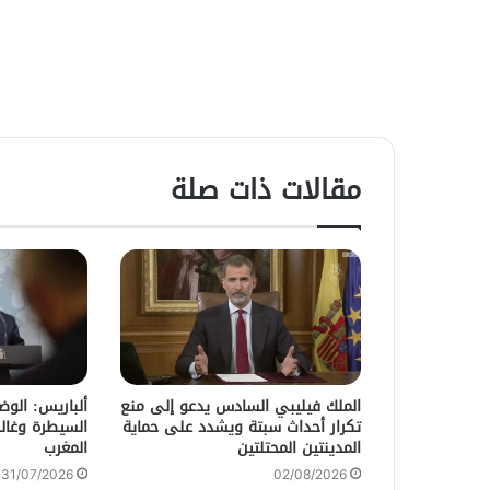
مقالات ذات صلة
الملك فيليبي السادس يدعو إلى منع
ألباريس: الو
تكرار أحداث سبتة ويشدد على حماية
السيطرة وغالب
المدينتين المحتلتين
المغرب
31/07/2026
02/08/2026