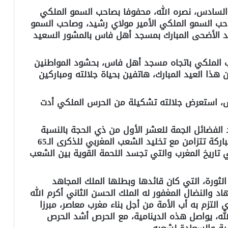
 السادس، نصره الله، محفوفا بصاحب السمو الملكي
احب السمو الملكي الأمير مولاي رشيد، وصاحب السمو
 عيد الأضحى المبارك بمسجد أهل فاس بالمشور السعيد
ب الملكي باتجاه مسجد أهل فاس، بحشود المواطنين
ن هذا العيد المبارك، هاتفين بحياة جلالته ومباركين
، استعرض جلالته تشكيلة من الحرس الملكي أدت
 الفضائل الجمة للعشر الأول من ذي الحجة بالنسبة
للأمة الإسلامية، مشيرا إلى أن هذه الأيام المباركة تتزامن مع تخليد الشعب المغربي للذكرى الـ65
 تاريخ المغرب والتي تجسد اللحمة القوية بين الشعب
لثورة، التي كان قائدها وبطلها الملك المجاهد
 والنضال المغفور له الملك الحسن الثاني أكرم الله
 التزم به أب الأمة من أجل بناء مغرب معاصر، مبرزا
له، يواصل هذه الدينامية، مع الحرص أشد الحرص
ية والسعادة لشعبه.