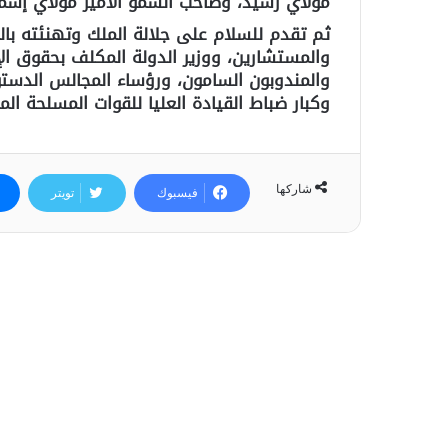
مولاي رشيد، وصاحب السمو الأمير مولاي إسما
ثم تقدم للسلام على جلالة الملك وتهنئته با
والمستشارين، ووزير الدولة المكلف بحقوق ال
والمندوبون السامون، ورؤساء المجالس الدستور
وكبار ضباط القيادة العليا للقوات المسلحة 
شاركها
فيسبوك
تويتر