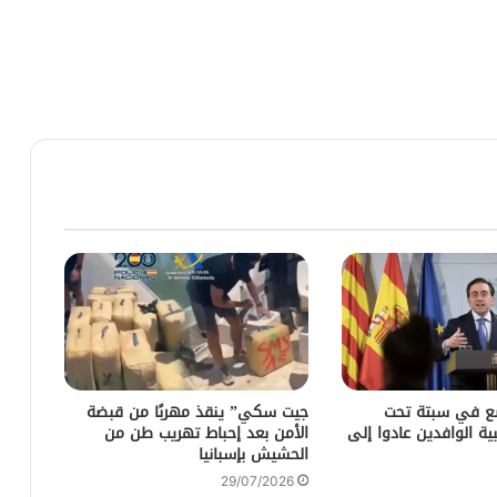
ضع في سبتة تحت
جيت سكي” ينقذ مهربًا من قبضة
ية الوافدين عادوا إلى
الأمن بعد إحباط تهريب طن من
الحشيش بإسبانيا
29/07/2026