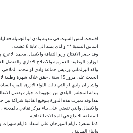
اساس التنمية ** والذي يمتد الى غاية 8 غشت .
وقد حضر الافتتاح وزير الثقافة والاتصال محمد الاعرج
لوزارة الوظيفة العمومية والاصلاح الاداري والقنصل ا
واكد البرلماني ورءيس جماعة وادي لو محمد الملاحي ع
الحدث على مرور 15 سنة ، حقق خلاله شهرة وطنية لا مثيل لها .
واشار ان وادي لو التي نالت اللواء الازرق للمرة الس
يبدله المجلس البلدي من مجهودات جبارة بفضل الاتفاق
هذا وقد تميزت هذه الدورة بتوقيع اتفاقية شراكة بين 
والاتصال والتي تقضي على بناء مركز ثقافي بالمدينة ، 
المنطقة للابداع في المجالات الثقافية .
كما ستعرف ايام المه
وابناء المدينة .