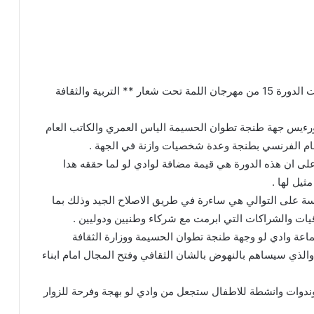
افتتحت امس السبت في مدينة وادي لو الجميلة فعاليات الدورة 15 من مهرجان اللمة تحت شعار ** التربية والثقافة
 ورءيس جهة طنجة تطوان الحسيمة الياس العمري والكاتب العام
لعام الفرنسي بطنجة وعدة شخصيات وازنة في الجهة .
لى ان هذه الدورة هي قيمة مضافة لوادي لو لما حققه هدا
ادسة على التوالي هي ساءرة في طريق الاصلاح الجيد وذلك بما
يات والشراكات التي ابرمت مع شركاء وطنيين ودوليين .
جماعة وادي لو وجهة طنجة تطوان الحسيمة ووزارة الثقافة
والذي سيساهم بالنهوض بالشان الثقافي وفتح المجال امام ابناء
رجان على امتداد 5 ايام سهرات وندوات وانشطة للاطفال ستجعل من وادي لو بهجة وفرحة للزوار