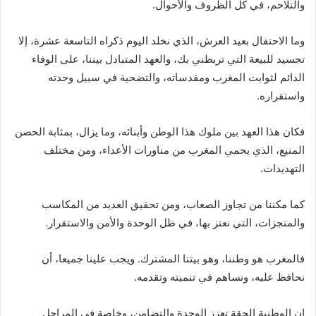
والتلاحم، في كل الظروف والأحوال.
وما الاحتفال بعيد العرش، الذي نخلد اليوم ذكراه التاسعة عشرة، إلا
تجسيد للبيعة التي تربطني بك، والعهد المتبادل بيننا، على الوفاء
الدائم لثوابت المغرب ومقدساته، والتضحية في سبيل وحدته
واستقراره.
فكان هذا العهد بين ملوك هذا الوطن وأبنائه، وما يزال، بمثابة الحصن
المنيع، الذي يحمي المغرب من مناورات الأعداء، ومن مختلف
التهديدات.
كما مكننا من تجاوز الصعاب، ومن تحقيق العديد من المكاسب
والمنجزات، التي نعتز بها، في ظل الوحدة والأمن والاستقرار.
فالمغرب هو وطننا، وهو بيتنا المشترك. ويجب علينا جميعا، أن
نحافظ عليه، ونساهم في تنميته وتقدمه.
إن الوطنية الحقة تعزز الوحدة والتضامن، وخاصة في المراحل