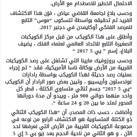
الاحتمال الخطير للاصطدام مع الأرض.
وحسب بلاغ لجامعة القاضي عياض ، فإن هذا الاكتشاف
الفريد تم تحقيقه بواسطة تلسكوب “موس” التابع
للمرصد الفلكي أوكايمدن في دجنبر 2017.
وأطلق على هذا الكويكب من قبل مركز الكويكبات
الصغيرة التابع للاتحاد العالمي لعلماء الفلك ، يضيف
البلاغ، إسم ” يي 5 2017 “
وحسب بروزوفيك مارينا التي تشتغل على رصد الكويكبات
القريبة من الأرض بوكالة ناسا الأمريكية، فقد ” تم إجراء
عمليات رصد حديثة لهذا الكويكب بواسطة رادارات
غولدستون وأريسيبو ، وتبين بعض صور الرادار أن الكويكب
“يي 5 2017” جسم ثنائي متساوي الكتلة ، قطر كل
واحد منهما حوالي 900 متر ، ويبدو أن مدة دورانها
المحور تمتد ما بين 20 و 24 ساعة “.
وأضافت ، حسب ذات المصدر، أن “هذا الكويكب الثنائي
ذو الكتلة المتساوية هو الاكتشاف الرابع من نوعه في
مجموعة الكويكبات القريبة من الأرض التي نعرفها لحد
الآن ، و هو الثاني من ناحية الحجم بعد (يو بي 5 إي 5