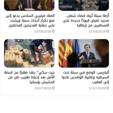
أزمة سبتة تُربك فضاء شنغن..
الملك فيليبي السادس يدعو إلى
مدريد تفرض قيودًا جديدة على
منع تكرار أحداث سبتة ويشدد
المسافرين من إيطاليا
على حماية المدينتين المحتلتين
02/08/2026
07/08/2026
ألباريس: الوضع في سبتة تحت
جيت سكي” ينقذ مهربًا من قبضة
السيطرة وغالبية الوافدين عادوا
الأمن بعد إحباط تهريب طن من
إلى المغرب
الحشيش بإسبانيا
29/07/2026
31/07/2026