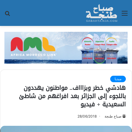
القائمة
بح
عن
ميديا
هادشي خطر وبزاااف.. مواطنون يهددون
باللجوء إلى الجزائر بعد افراغهم من شاطئ
السعيدية + فيديو
صباح طنجة
28/06/2018