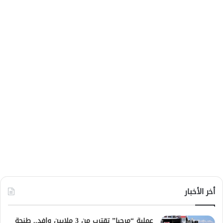
أخر الأخبار
عملية “مرحبا” تقترب من 3 ملايين وافد.. طنجة