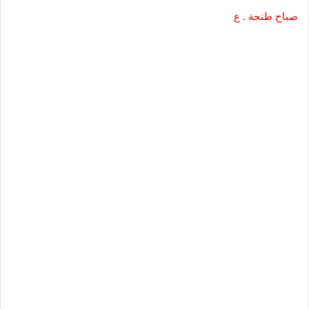
صباح طنجة . ع