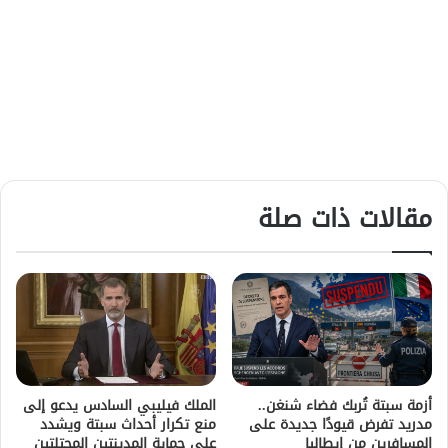
مقالات ذات صلة
أزمة سبتة تُربك فضاء شنغن..
الملك فيليبي السادس يدعو إلى
مدريد تفرض قيودًا جديدة على
منع تكرار أحداث سبتة ويشدد
المسافرين من إيطاليا
على حماية المدينتين المحتلتين