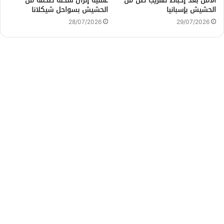
الأمن بعد إحباط تهريب طن من
عملية إنزال شحنة ضخمة من
الحشيش بإسبانيا
الحشيش بسواحل شيكلانا
28/07/2026
29/07/2026