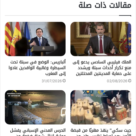
مقالات ذات صلة
الملك فيليبي السادس يدعو إلى
ألباريس: الوضع في سبتة تحت
منع تكرار أحداث سبتة ويشدد
السيطرة وغالبية الوافدين عادوا
على حماية المدينتين المحتلتين
إلى المغرب
31/07/2026
02/08/2026
جيت سكي” ينقذ مهربًا من قبضة
الحرس المدني الإسباني يفشل