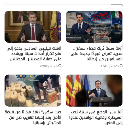
أزمة سبتة تُربك فضاء شنغن..
الملك فيليبي السادس يدعو إلى
مدريد تفرض قيودًا جديدة على
منع تكرار أحداث سبتة ويشدد
المسافرين من إيطاليا
على حماية المدينتين المحتلتين
02/08/2026
07/08/2026
ألباريس: الوضع في سبتة تحت
جيت سكي” ينقذ مهربًا من قبضة
السيطرة وغالبية الوافدين عادوا
الأمن بعد إحباط تهريب طن من
إلى المغرب
الحشيش بإسبانيا