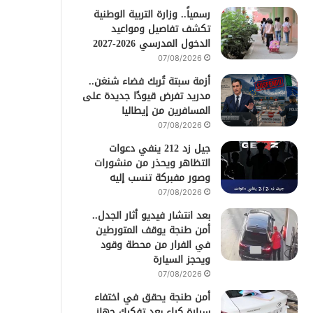
رسمياً.. وزارة التربية الوطنية
تكشف تفاصيل ومواعيد
الدخول المدرسي 2026-2027
07/08/2026
أزمة سبتة تُربك فضاء شنغن..
مدريد تفرض قيودًا جديدة على
المسافرين من إيطاليا
07/08/2026
جيل زد 212 ينفي دعوات
التظاهر ويحذر من منشورات
وصور مفبركة تنسب إليه
07/08/2026
بعد انتشار فيديو أثار الجدل..
أمن طنجة يوقف المتورطين
في الفرار من محطة وقود
ويحجز السيارة
07/08/2026
أمن طنجة يحقق في اختفاء
سيارة كراء بعد تفكيك جهاز