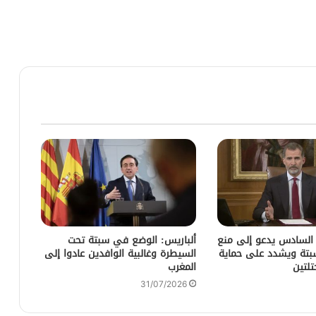
 السادس يدعو إلى منع
ألباريس: الوضع في سبتة تحت
سبتة ويشدد على حماية
السيطرة وغالبية الوافدين عادوا إلى
تلتين
المغرب
31/07/2026