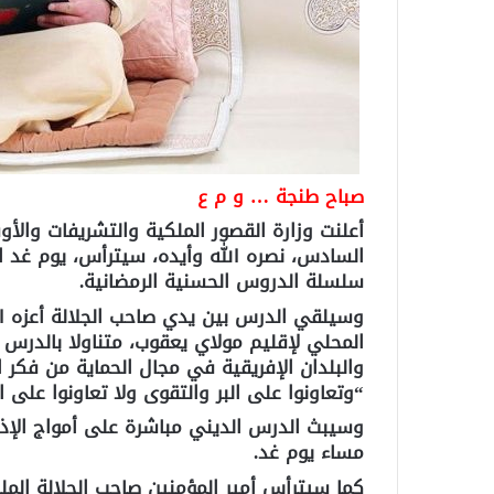
صباح طنجة … و م ع
أعلنت وزارة القصور الملكية والتشريفات والأو
السادس، نصره الله وأيده، سيترأس، يوم غد ال
سلسلة الدروس الحسنية الرمضانية.
وسيلقي الدرس بين يدي صاحب الجلالة أعزه ا
المحلي لإقليم مولاي يعقوب، متناولا بالدرس و
والبلدان الإفريقية في مجال الحماية من فكر ا
“وتعاونوا على البر والتقوى ولا تعاونوا على ا
وسيبث الدرس الديني مباشرة على أمواج الإذا
مساء يوم غد.
كما سيترأس أمير المؤمنين صاحب الجلالة الم