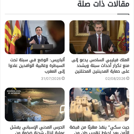
مقالات ذات صلة
الملك فيليبي السادس يدعو إلى
ألباريس: الوضع في سبتة تحت
منع تكرار أحداث سبتة ويشدد
السيطرة وغالبية الوافدين عادوا
على حماية المدينتين المحتلتين
إلى المغرب
31/07/2026
02/08/2026
جيت سكي” ينقذ مهربًا من قبضة
الحرس المدني الإسباني يفشل
الأمن بعد إحباط تهريب طن من
عملية إنزال شحنة ضخمة من