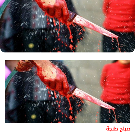
صباح طنجة