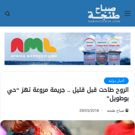
القائمة
بح
عن
أخبار دولية
الروح طاحت قبل قليل .. جريمة مروعة تهز “حي
بوطويل”
صباح طنجة
29/05/2018