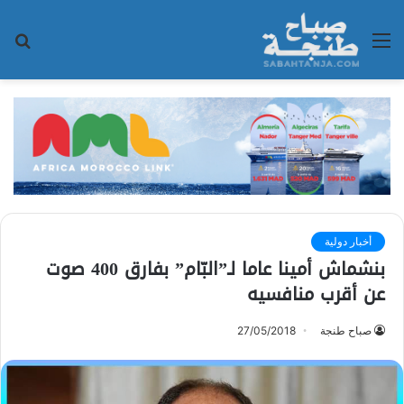
القائمة
بح
عن
أخبار دولية
بنشماش أمينا عاما لـ”البّام” بفارق 400 صوت
عن أقرب منافسيه
صباح طنجة
27/05/2018