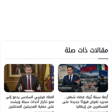
مقالات ذات صلة
أزمة سبتة تُربك فضاء شنغن..
الملك فيليبي السادس يدعو إلى
مدريد تفرض قيودًا جديدة على
منع تكرار أحداث سبتة ويشدد
المسافرين من إيطاليا
على حماية المدينتين المحتلتين