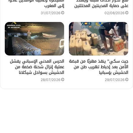
منع تكرار أحداث سبتة ويشدد
السيطرة وغالبية الوافدين عادوا
على حماية المدينتين المحتلتين
إلى المغرب
31/07/2026
02/08/2026
جيت سكي” ينقذ مهربًا من قبضة
الحرس المدني الإسباني يفشل
الأمن بعد إحباط تهريب طن من
عملية إنزال شحنة ضخمة من
الحشيش بإسبانيا
الحشيش بسواحل شيكلانا
28/07/2026
29/07/2026