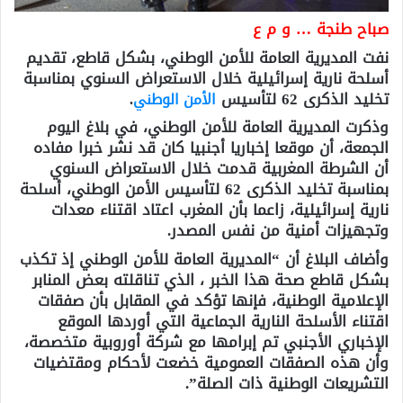
صباح طنجة … و م ع
نفت المديرية العامة للأمن الوطني، بشكل قاطع، تقديم
أسلحة نارية إسرائيلية خلال الاستعراض السنوي بمناسبة
تخليد الذكرى 62 لتأسيس
الأمن الوطني
.
وذكرت المديرية العامة للأمن الوطني، في بلاغ اليوم
الجمعة، أن موقعا إخباريا أجنبيا كان قد نشر خبرا مفاده
أن الشرطة المغربية قدمت خلال الاستعراض السنوي
بمناسبة تخليد الذكرى 62 لتأسيس الأمن الوطني، أسلحة
نارية إسرائيلية، زاعما بأن المغرب اعتاد اقتناء معدات
وتجهيزات أمنية من نفس المصدر.
وأضاف البلاغ أن “المديرية العامة للأمن الوطني إذ تكذب
بشكل قاطع صحة هذا الخبر ، الذي تناقلته بعض المنابر
الإعلامية الوطنية، فإنها تؤكد في المقابل بأن صفقات
اقتناء الأسلحة النارية الجماعية التي أوردها الموقع
الإخباري الأجنبي تم إبرامها مع شركة أوروبية متخصصة،
وأن هذه الصفقات العمومية خضعت لأحكام ومقتضيات
التشريعات الوطنية ذات الصلة”.