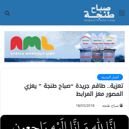
القائمة
بح
عن
أخبار المدينة
تعزية.. طاقم جريدة “صباح طنجة ” يعزي
المصور معز المرابط
صباح طنجة
18/05/2018