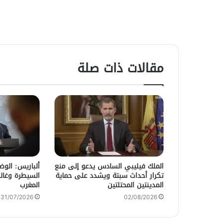
مقالات ذات صلة
الملك فيليبي السادس يدعو إلى منع
ألباريس: الو
تكرار أحداث سبتة ويشدد على حماية
السيطرة وغالب
المدينتين المحتلتين
المغرب
31/07/2026
02/08/2026