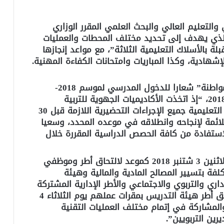
والتعليم العالي والبحث العلمي المقرر الوزاري
بتنظيم السنة الدراسية 2018-2019، “الذي يهدف إلى تحديد مختلف المحطات والعمليات
ة بالأسلاك التعليمية الثلاثة”، مع مواعد إنجازها
لإشهادية، وكذا المباريات وامتحانات الكفاءة المهنية.
واختارت الوزارة، حسب بلاغ لها، “مدرسة المواطنة” شعارا للدخول المدرسي لموسم 2018-
2019، الذي سينطلق يوم الاثنين 03 شتنبر 2018، “إذ اتخذت الأكاديميات الجهوية للتربية
والتكوين والمديريات الإقليمية والمؤسسات التعليمية جميع الإجراءات التحضيرية اللازمة قبل 30
روط الملائمة لإنجاحه وانطلاقه في موعده المحدد، وسعيا
لاستفادة من كافة الحصص الدراسية المقررة خلال
كما حددت الوزارة، يضيف ذات البلاغ، “يوم الاثنين 3 شتنبر 2018 كموعد لالتحاق أطر وموظفي
كلفة بتسيير المصالح المادية والمالية وهيئة
اري والتربوي والاجتماعي والأطر الإدارية المشتركة
بجميع درجاتهم بمقرات عملهم؛ فيما سيلتحق أطر هيئة التدريس بمقرات عملهم يوم الثلاثاء 4
العمل والمشاركة في إتمام مختلف العمليات التقنية
ين التربويين”.