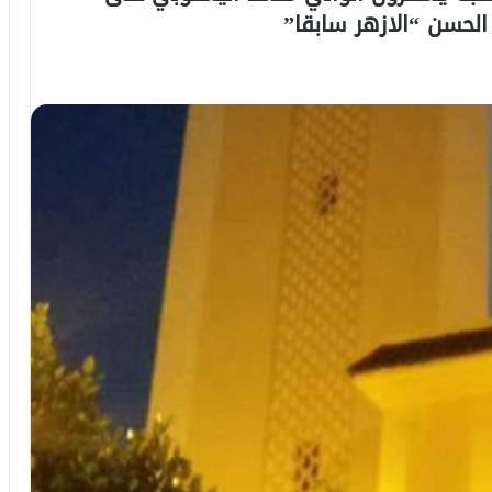
لحسن “الازهر سابقا”