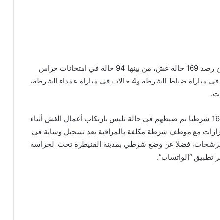
وأوضح البلاغ أن إجراءات المراقبة المعتمدة أسفرت عن رصد 169 حالة غش، من بينها 94 حالة في امتحانات حراس
الأمن و39 حالة في مباراة مفتشي الشرطة، و32 حالة في مباراة ضباط الشرطة و4 حالات في مباراة عمداء الشرطة،
ات.
وحسب البلاغ فإنه من بين حالات الغش المسجلة هناك 16 شرطيا تم ضبطهم في حالة تلبس بارتكاب أعمال الغش أثناء
ورزازات مع موظف شرطة مكلفة بالمراقبة بعد تسجيل وشاية في
لمرشحات، فضلا عن وضع شرطي بمدينة القنيطرة تحت الحراسة
ر تطبيق “الواتساب”.