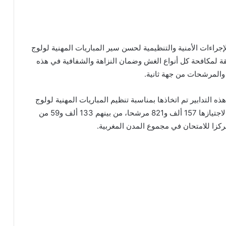
إجراءات الأمنية والتنظيمية لحسن سير المباريات المهنية لولوج
ة لمكافحة كل أنواع الغش وضمان النزاهة والشفافية في هذه
والمرشحات من جهة ثانية.
ذه التدابير تم اتخاذها بمناسبة تنظيم المباريات المهنية لولوج
أسلاك الشرطة، أمس الأحد، والتي بلغ عدد المرشحين لاجتيازها 157 ألف و821 مرشحا، من بينهم 133 ألف و59 من