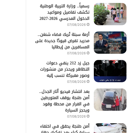
رسمياً.. وزارة التربية الوطنية
تكشف تفاصيل ومواعيد
الدخول المدرسي 2026-2027
07/08/2026
أزمة سبتة تُربك فضاء شنغن..
مدريد تفرض قيودًا جديدة على
المسافرين من إيطاليا
07/08/2026
جيل زد 212 ينفي دعوات
التظاهر ويحذر من منشورات
وصور مفبركة تنسب إليه
07/08/2026
بعد انتشار فيديو أثار الجدل..
أمن طنجة يوقف المتورطين
في الفرار من محطة وقود
ويحجز السيارة
07/08/2026
أمن طنجة يحقق في اختفاء
سيارة كراء بعد تفكيك جهاز