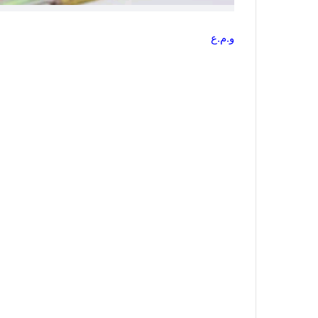
و.م.ع