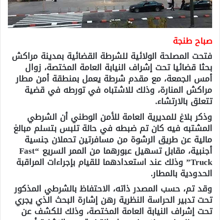
صباح طنجة
فتحت المصلحة الولائية للشرطة القضائية بمدينة مراكش
بحثا قضائيا تحت إشراف النيابة العامة المختصة، زوال
أمس الجمعة، مع مقدم شرطة يعمل بمنطقة أمن مطار
مراكش المنارة، وذلك للاشتباه في تورطه في قضية
تتعلق بالارتشاء.
وذكر بلاغ للمديرية العامة للأمن الوطني أن الشرطي
المشتبه فيه كان تم ضبطه في حالة تلبس بتسلم مبالغ
مالية عن طريق الرشوة من مسافرتين تحملان جنسية
أجنبية، مقابل تسهيل عبورهما من الممر السريع “Fast
Truck” وذلك عند استعدادهما للقيام بإجراءات المراقبة
الحدودية بالمطار.
وقد تم، حسب المصدر ذاته، الاحتفاظ بالشرطي المذكور
تحت تدبير الحراسة النظرية رهن إشارة البحث الذي يجري
تحت إشراف النيابة العامة المختصة، وذلك للكشف عن